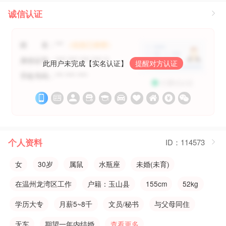
诚信认证
姓 名：***
（信息已保密）
身份证号：**** **** **** **** **
此用户未完成【实名认证】
提醒对方认证
手机号码：*** **** ****
已通过认证











个人资料
ID：114573
女
30岁
属鼠
水瓶座
未婚(未育)
在温州龙湾区工作
户籍：玉山县
155cm
52kg
学历大专
月薪5~8千
文员/秘书
与父母同住
无车
期望一年内结婚
查看更多