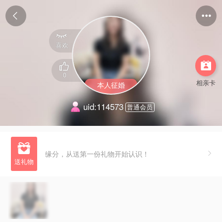



喜欢


0
相亲卡
本人征婚
uid:114573
普通会员

缘分，从送第一份礼物开始认识！